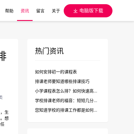
电脑版下载
帮助
资讯
留言
关于
热门资讯
排
如何安排初一的课程表
排课老师要知道哪些排课技巧
小学课程表怎么排？如何快速高...
类
学校排课老师的福音：短短几分...
您知道学校的排课工作都是如何...
，生
多。想
课任