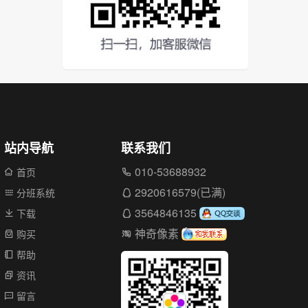
站内导航
联系我们
010-53688932
首页
2920616579(已满)
分班系统
3564846135
下载
神奇像素
购买
帮助
资讯
留言