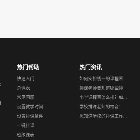
热门帮助
热门资讯
快速入门
如何安排初一的课程表
术
总课表
排课老师要知道哪些排...
。
常见问题
小学课程表怎么排？如...
们
设置教学时间
学校排课老师的福音：...
设置排课条件
您知道学校的排课工作...
一键排课
班级课表