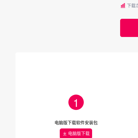
下载次
1
电脑版下载软件安装包
电脑版下载