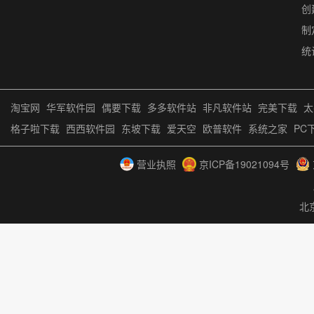
创
制
统
淘宝网
华军软件园
偶要下载
多多软件站
非凡软件站
完美下载
太
格子啦下载
西西软件园
东坡下载
爱天空
欧普软件
系统之家
PC
营业执照
京ICP备19021094号
北